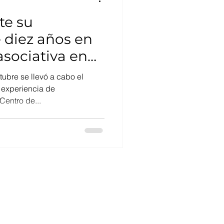
Mujeres en ciencia
te su
 diez años en
asociativa en
 Universidad
ubre se llevó a cabo el
a experiencia de
Centro de...
es@cebib.cl