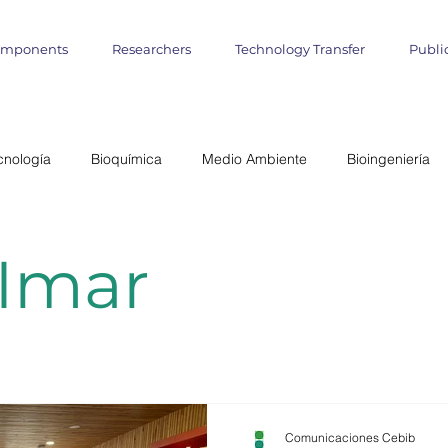
omponents
Researchers
Technology Transfer
Publi
cnología
Bioquímica
Medio Ambiente
Bioingeniería
lógica
Start up
Emprendimientos
Iniciativa Científica
 Imar
miento Matemático
Cultivo de Algas
agronomía marina
teligencia Artificial
Informática
Geo- Informática
Bioin
Comunicaciones Cebib