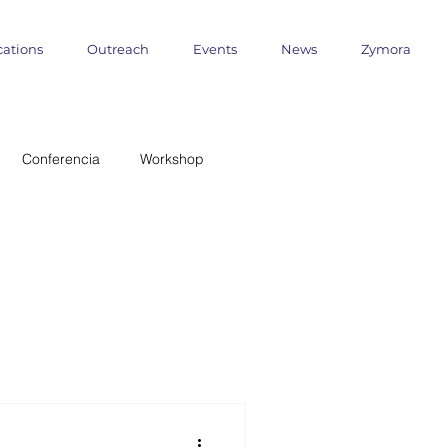
cations
Outreach
Events
News
Zymora
Conferencia
Workshop
 Milenio
ANID
formática
Outreach