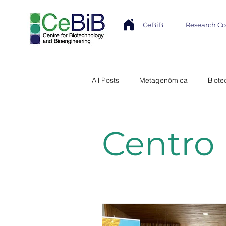
CeBiB
Research C
All Posts
Metagenómica
Biote
Industria
Transferencia Tecno
Centro
Núcleo Milenio MASH
Modela
Colaboración Internacional
In