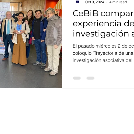
Oct 9, 2024
4 min read
o
Equidad de genero
Diversidad
mujeresenciencia
CeBiB compar
experiencia de
investigación 
coloquio en la
El pasado miércoles 2 de oct
de Los Lagos
coloquio "Trayectoria de un
investigación asociativa del 
Mail:
comunicacion