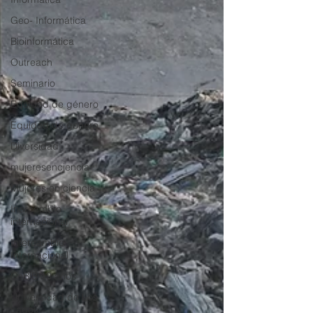
Geo- Informática
Bioinformática
Outreach
Seminario
Equidad de género
Equidad de genero
Diversidad
mujeresenciencia
Mujeres en ciencia
Inercambio
internacional
Intercambio
Internacional
CeBiB 10 años
Universidad de Los
Lagos