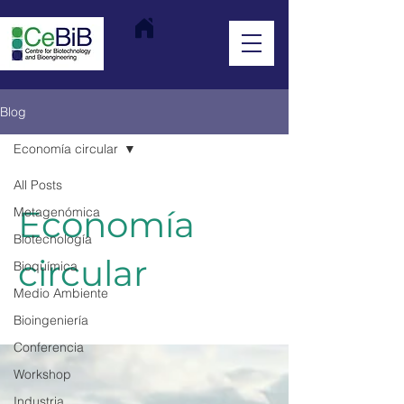
Blog
Economía circular
All Posts
Economía
Metagenómica
Biotecnología
circular
Bioquímica
Medio Ambiente
Bioingeniería
Conferencia
Workshop
Industria