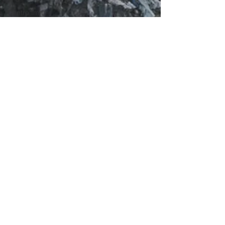
Centro Imar
Biomedicina
Biotecnologia
CORFO
Universidad de La
Frontera
UFRO
Formación de capital
humano
Ecología Microbiana
Extremófilos
UAntofagasta
Universidad de
Antofagasta
Comunicaciones Cebib
nanomedicina
Jun 4
4 min read
Innovación