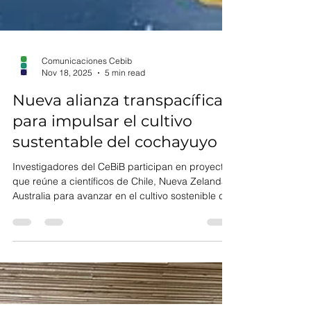
Comunicaciones Cebib
Nov 18, 2025
5 min read
Nueva alianza transpacífica
para impulsar el cultivo
sustentable del cochayuyo
Investigadores del CeBiB participan en proyecto
que reúne a científicos de Chile, Nueva Zelanda y
Australia para avanzar en el cultivo sostenible de
Durvillaea antarctica, alga parda considerada
clave por su papel ecológico y su potencial
científico. Durvillaea antarctica, conocida
comúnmente como “cochayuyo” , es un alga