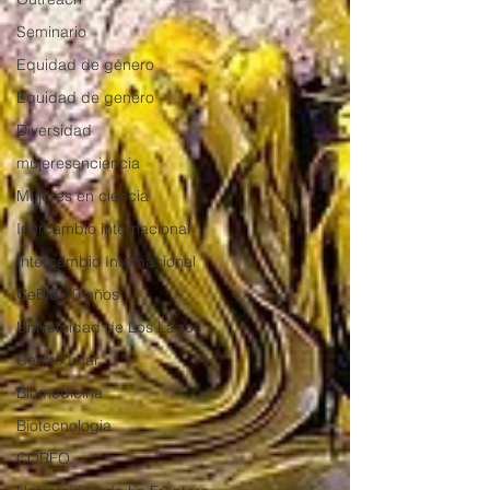
Seminario
Equidad de género
Equidad de genero
Diversidad
mujeresenciencia
Mujeres en ciencia
Inercambio internacional
Intercambio Internacional
CeBiB 10 años
Universidad de Los Lagos
Centro Imar
Biomedicina
Biotecnologia
CORFO