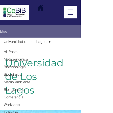
Blog
Universidad de Los Lagos
All Posts
Universidad
Metagenómica
Biotecnología
de Los
Bioquímica
Medio Ambiente
Lagos
Bioingeniería
Conferencia
Workshop
Industria