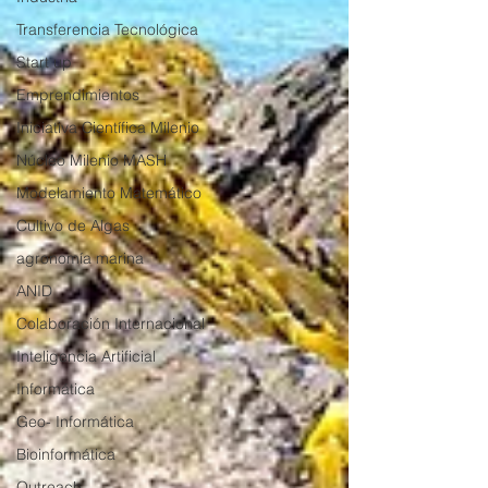
Transferencia Tecnológica
Start up
Emprendimientos
Iniciativa Científica Milenio
Núcleo Milenio MASH
Modelamiento Matemático
Cultivo de Algas
agronomía marina
ANID
Colaboración Internacional
Inteligencia Artificial
Informática
Geo- Informática
Bioinformática
Outreach