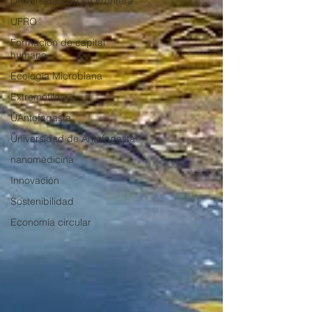
Universidad de La Frontera
UFRO
Formación de capital
humano
Ecología Microbiana
Extremófilos
UAntofagasta
Universidad de Antofagasta
nanomedicina
Innovación
Sostenibilidad
Economía circular