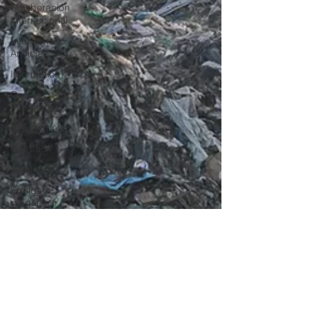
Colaboración
Internacional
Inteligencia
Artificial
Informática
Geo-
Informática
Bioinformática
Outreach
Seminario
Equidad
de género
Equidad
de genero
Diversidad
mujeresenciencia
Mujeres en