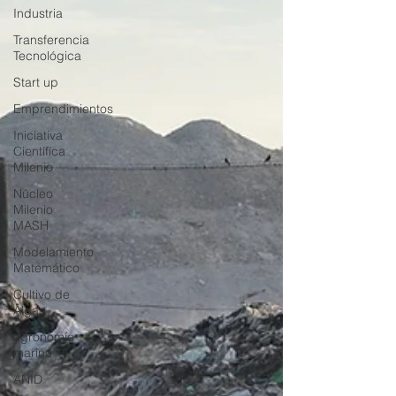
Industria
Transferencia
Tecnológica
Start up
Emprendimientos
Iniciativa
Científica
Milenio
Núcleo
Milenio
MASH
Modelamiento
Matemático
Cultivo de
Algas
agronomía
marina
ANID