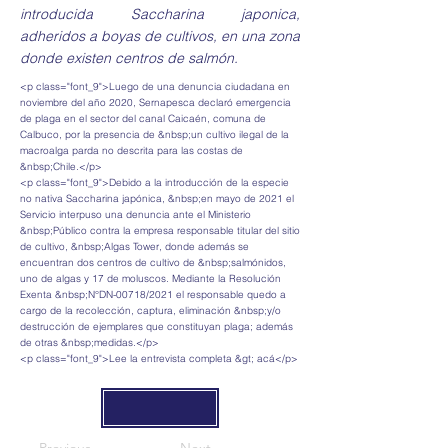
introducida Saccharina japonica,
adheridos a boyas de cultivos, en una zona
donde existen centros de salmón.
<p class="font_9">Luego de una denuncia ciudadana en
noviembre del año 2020, Sernapesca declaró emergencia
de plaga en el sector del canal Caicaén, comuna de
Calbuco, por la presencia de &nbsp;un cultivo ilegal de la
macroalga parda no descrita para las costas de
&nbsp;Chile.</p>
<p class="font_9">Debido a la introducción de la especie
no nativa Saccharina japónica, &nbsp;en mayo de 2021 el
Servicio interpuso una denuncia ante el Ministerio
&nbsp;Público contra la empresa responsable titular del sitio
de cultivo, &nbsp;Algas Tower, donde además se
encuentran dos centros de cultivo de &nbsp;salmónidos,
uno de algas y 17 de moluscos. Mediante la Resolución
Exenta &nbsp;N°DN-00718/2021 el responsable quedo a
cargo de la recolección, captura, eliminación &nbsp;y/o
destrucción de ejemplares que constituyan plaga; además
de otras &nbsp;medidas.</p>
<p class="font_9">Lee la entrevista completa &gt; acá</p>