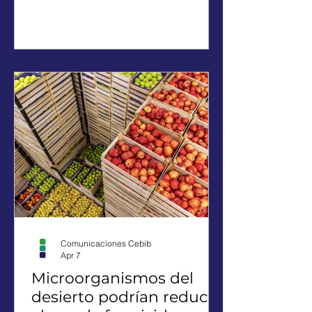
aportando nuevas alternativas para la
transición energética y la economía
circular. La creciente acumulación de
residuos sólidos urbanos (RSU) se ha
convertido en una de las principales
preocupaciones ambientales a nivel
global. Actualmente, la humanidad
genera entre 2.100 y 2.300 millones de
ton
Comunicaciones Cebib
Apr 7
Microorganismos del
desierto podrían reducir