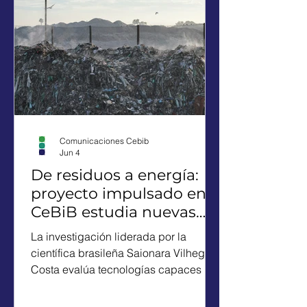
Atacama hoy se traduce en un
hallazgo concreto. Un equipo liderado
por el investigador Sebastián
Rodríguez, del Centro de
Biotecnología y Bioingeniería
Comunicaciones Cebib
Jun 4
De residuos a energía:
proyecto impulsado en
CeBiB estudia nuevas
alternativas para la
La investigación liderada por la
valorización energética
científica brasileña Saionara Vilhegas
urbana
Costa evalúa tecnologías capaces de
transformar residuos sólidos urbanos
en gas rico en hidrógeno y biocarbón,