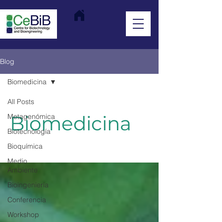
Blog
Biomedicina
All Posts
Biomedicina
Metagenómica
Biotecnología
Bioquímica
Medio
Ambiente
Bioingeniería
Conferencia
Workshop