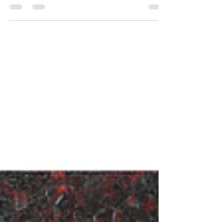
genes y procesos que ayudan a comprender
cómo la bacteria Wolbachia reduce la
transmisión de virus como el dengue por el
mosquito Aedes aegypti. El cambio climático está
impulsando un aumento sostenido de las
infecciones arbovirales en todo el mundo, entre
ellas dengue, zika y chikungunya. Según la
Organización Mundial de la Salud (OMS) , cerca
de la mitad de la población mundial