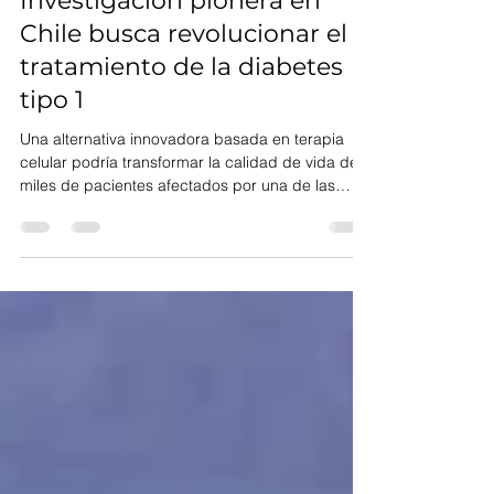
Comunicaciones Cebib
Mar 18, 2025
4 min read
Investigación pionera en
Chile busca revolucionar el
tratamiento de la diabetes
tipo 1
Una alternativa innovadora basada en terapia
celular podría transformar la calidad de vida de
miles de pacientes afectados por una de las
enfermedades más predominantes del mundo.
La diabetes mellitus tipo 1 (T1DM) es una
enfermedad crónica que afecta a miles de niños
y jóvenes en Chile, con un aumento global del 2
al 5% anual en su incidencia. Aunque el
tratamiento estándar con insulina exógena, dieta
estricta y ejercicios permite controlar la
enfermedad, los pacientes cont