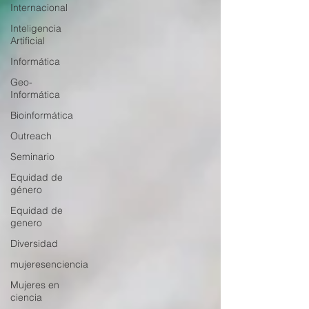
Internacional
Inteligencia
Artificial
Informática
Geo-
Informática
Bioinformática
Outreach
Seminario
Equidad de
género
Equidad de
genero
Diversidad
mujeresenciencia
Mujeres en
ciencia