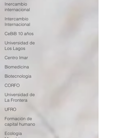
Inercambio
internacional
Intercambio
Internacional
CeBiB 10 años
Universidad de
Los Lagos
Centro Imar
Biomedicina
Biotecnologia
CORFO
Universidad de
La Frontera
UFRO
Formación de
capital humano
Ecología