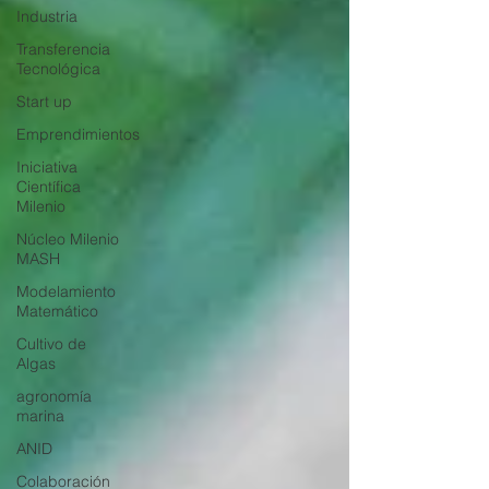
Industria
Transferencia
Tecnológica
Start up
Emprendimientos
Iniciativa
Científica
Milenio
Núcleo Milenio
MASH
Modelamiento
Matemático
Cultivo de
Algas
agronomía
marina
ANID
Colaboración