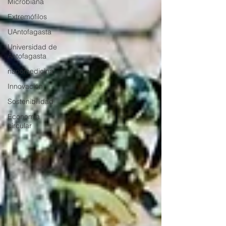
Microbiana
Extremófilos
UAntofagasta
Universidad de
Antofagasta
nanomedicina
Innovación
Sostenibilidad
Economía
circular