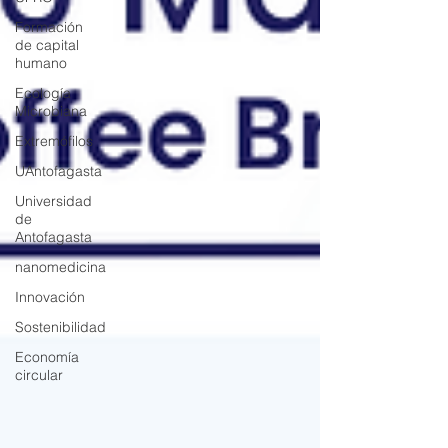
Formación
de capital
humano
Ecología
Microbiana
Extremófilos
UAntofagasta
Universidad
de
Antofagasta
nanomedicina
Innovación
Sostenibilidad
Economía
circular