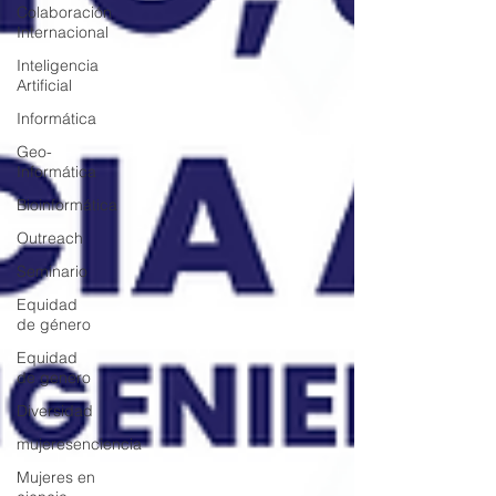
Colaboración
Internacional
Inteligencia
Artificial
Informática
Geo-
Informática
Bioinformática
Outreach
Seminario
Equidad
de género
Equidad
de genero
Diversidad
mujeresenciencia
Mujeres en