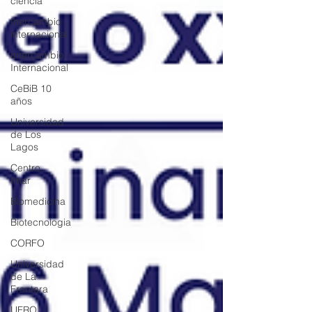
ciencia
Inercambio
internacional
Intercambio
Internacional
CeBiB 10
años
Universidad
de Los
Lagos
Centro
Imar
Biomedicina
Biotecnologia
CORFO
Universidad
de La
Frontera
UFRO