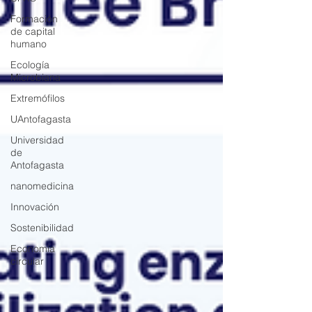
Formación
de capital
humano
Ecología
Microbiana
Extremófilos
UAntofagasta
Universidad
de
Antofagasta
nanomedicina
Innovación
Sostenibilidad
Economía
circular