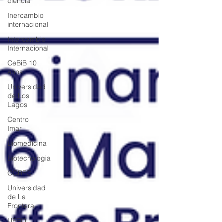
ciencia
Inercambio
internacional
Intercambio
Internacional
CeBiB 10
años
Universidad
de Los
Lagos
Centro
Imar
Biomedicina
Biotecnologia
CORFO
Universidad
de La
Frontera
UFRO