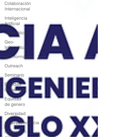
Colaboración
Internacional
Inteligencia
Artificial
Informática
Geo-
Informática
Bioinformática
Outreach
Seminario
Equidad
de género
Equidad
de genero
Diversidad
mujeresenciencia
Mujeres en