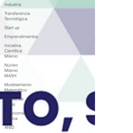
Industria
Transferencia
Tecnológica
Start up
Emprendimientos
Iniciativa
Científica
Milenio
Núcleo
Milenio
MASH
Modelamiento
Matemático
Cultivo de
Algas
agronomía
marina
ANID