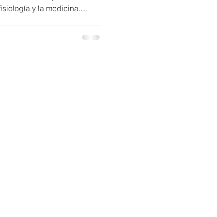
isiología y la medicina.
Mujeres en ciencia
o de Biotecnología y
aría Daza, Natalia Jiménez y
ueves a Lindau, Alemania,
unión de Premios Nobel ,
linas afines y tendrá lugar ent
es@cebib.cl
51, West Building – 7th floor. Santiago - CHILE
3 | +562 2978 4714
ology and Bioengineering FB0001