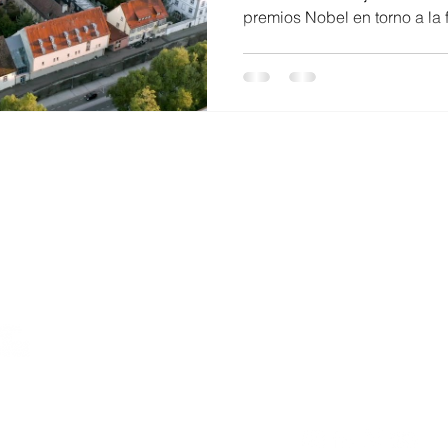
premios Nobel en torno a la f
o
Equidad de genero
Diversidad
mujeresenciencia
Investigadores/as del Centr
Bioingeniería (CeBiB), Anam
David Medina, viajan este j
para participar de la 72ª Re
#LINO23. Esta nueva versión estará dedicada a la
fisiología, medicina o discip
Mail:
comunicacion
Address: Beauchef 8
Tel: +562 2978 471
Center for Biotechn