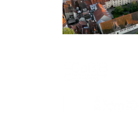
Seminario
Equidad de géner
Inercambio internacional