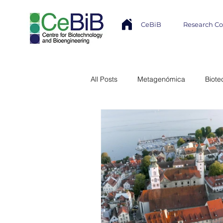
CeBiB
Research C
All Posts
Metagenómica
Biote
Industria
Transferencia Tecno
Núcleo Milenio MASH
Modela
Colaboración Internacional
In