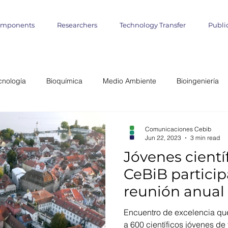
omponents
Researchers
Technology Transfer
Publi
cnología
Bioquímica
Medio Ambiente
Bioingeniería
lógica
Start up
Emprendimientos
Iniciativa Científica
Comunicaciones Cebib
Jun 22, 2023
3 min read
Jóvenes cientí
miento Matemático
Cultivo de Algas
agronomía marina
CeBiB particip
reunión anual
teligencia Artificial
Informática
Geo- Informática
Bioin
Nobel en Lind
Encuentro de excelencia que
a 600 científicos jóvenes de