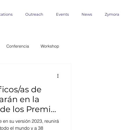
cations
Outreach
Events
News
Zymora
Conferencia
Workshop
 Milenio
ficos/as de
ANID
arán en la
 de los Premios
formática
Outreach
au
 en su versión 2023, reunirá
 todo el mundo y a 38