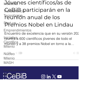
Jóvenes científicos/as de
Industria
CeBiB participarán en la
Transferencia
Tecnológica
reunión anual de los
Start up
Premios Nobel en Lindau
Emprendimientos
Encuentro de excelencia que en su versión 2023,
Iniciativa
reunirá a 600 científicos jóvenes de todo el
Científica
mundo y a 38 premios Nobel en torno a la
Milenio
fisiología y la medicina. Investigadores/as del
Núcleo
Centro de Biotecnología y Bioingeniería (CeBiB),
Milenio
Anamaría Daza, Natalia Jiménez y David Medina,
MASH
viajan este jueves a Lindau, Alemania, para
participar de la 72ª Reunión de Premios Nobel ,
Modelamiento
Matemático
#LINO23. Esta nueva versión estará dedicada a
la fisiología, medicina o disciplinas afines y
Cultivo de
tendrá lugar ent
Algas
agronomía
marina
ANID
Mail:
comunicaciones@cebib.cl