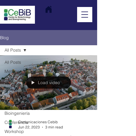
Blog
All Posts
All Posts
Metagenómica
Biotecnología
Load video
Bioquímica
Medio
Ambiente
Bioingeniería
Conferencia
Comunicaciones Cebib
Jun 22, 2023
3 min read
Workshop