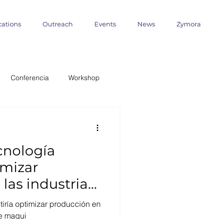
cations
Outreach
Events
News
Zymora
Conferencia
Workshop
 Milenio
cnología
ANID
imizar
las industrias
formática
Outreach
de maqui
tiría optimizar producción en
de maqui