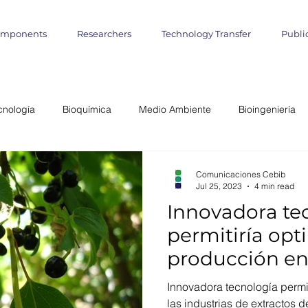
omponents
Researchers
Technology Transfer
Publi
cnología
Bioquímica
Medio Ambiente
Bioingeniería
lógica
Start up
Emprendimientos
Iniciativa Científica
Comunicaciones Cebib
Jul 25, 2023
4 min read
Innovadora te
miento Matemático
Cultivo de Algas
agronomía marina
permitiría opt
producción en 
teligencia Artificial
Informática
Geo- Informática
Bioin
de extractos 
Innovadora tecnología permi
las industrias de extractos 