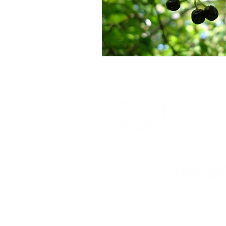
Seminario
Equidad de géner
Inercambio internacional