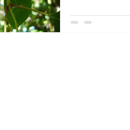
o
Equidad de genero
Diversidad
mujeresenciencia
Mail:
comunicacion
Address: Beauchef 8
Tel: +562 2978 471
Center for Biotechn