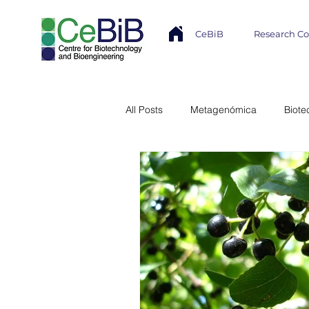
CeBiB
Research C
All Posts
Metagenómica
Biote
Industria
Transferencia Tecno
Núcleo Milenio MASH
Modela
Colaboración Internacional
In