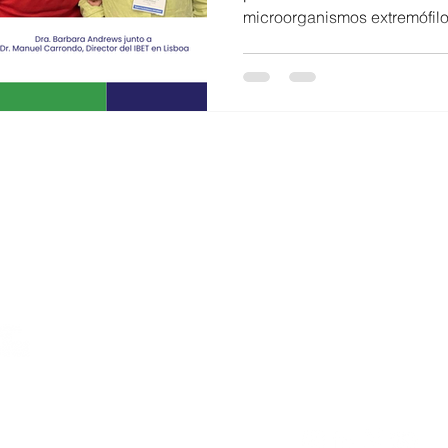
microorganismos extremófilo
o
Equidad de genero
Diversidad
mujeresenciencia
globales, como la degradaci
biocontrol agrícola, en la te
internacional de ingeniería 
marzo y el 3 de abril, el Cen
Bioingeniería (CeBiB) partic
internacional Microbial Engi
Cell Factory to M
Mail:
comunicacion
Address: Beauchef 8
Tel: +562 2978 471
Center for Biotechn