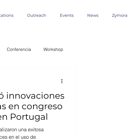
cations
Outreach
Events
News
Zymora
Conferencia
Workshop
 Milenio
ó innovaciones
ANID
as en congreso
en Portugal
formática
Outreach
alizaron una exitosa
ces en el uso de