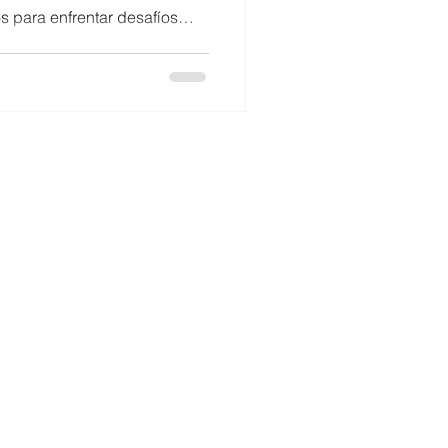
s para enfrentar desafíos
Mujeres en ciencia
ón de plásticos y el
rcera versión del congreso
microbiana. Entre el 30 de
tro de Biotecnología y
ipó en el congreso
neering III: New Generation of
es@cebib.cl
51, West Building – 7th floor. Santiago - CHILE
3 | +562 2978 4714
ology and Bioengineering FB0001