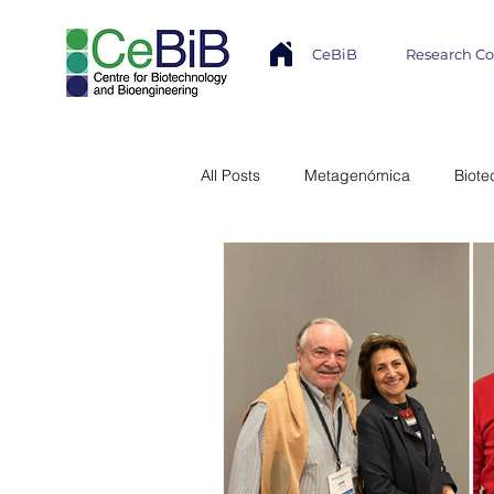
CeBiB
Research C
All Posts
Metagenómica
Biote
Industria
Transferencia Tecno
Núcleo Milenio MASH
Modela
Colaboración Internacional
In