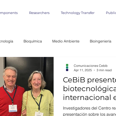
omponents
Researchers
Technology Transfer
Publi
cnología
Bioquímica
Medio Ambiente
Bioingeniería
lógica
Start up
Emprendimientos
Iniciativa Científica
Comunicaciones Cebib
Apr 11, 2025
3 min read
CeBiB present
miento Matemático
Cultivo de Algas
agronomía marina
biotecnológic
internacional 
teligencia Artificial
Informática
Geo- Informática
Bioin
Investigadores del Centro re
presentación sobre los avan