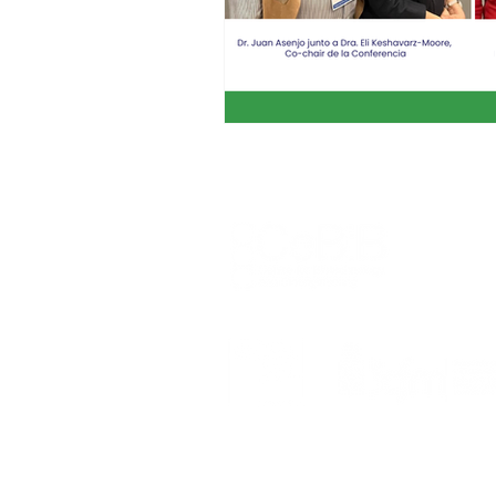
Seminario
Equidad de géner
Inercambio internacional