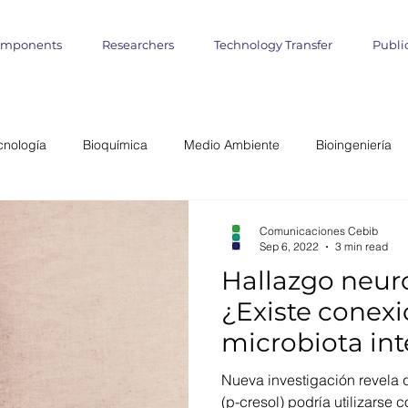
omponents
Researchers
Technology Transfer
Publi
cnología
Bioquímica
Medio Ambiente
Bioingeniería
lógica
Start up
Emprendimientos
Iniciativa Científica
Comunicaciones Cebib
Sep 6, 2022
3 min read
Hallazgo neur
miento Matemático
Cultivo de Algas
agronomía marina
¿Existe conexi
microbiota inte
teligencia Artificial
Informática
Geo- Informática
Bioin
autismo?
Nueva investigación revela q
(p-cresol) podría utilizarse