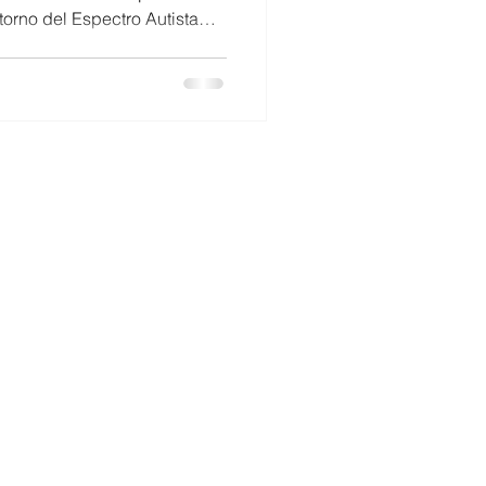
orno del Espectro Autista
Mujeres en ciencia
entemente por la Doctora ( c
heyla Guzmán-Salas, de la
oingeniería (CeBiB) ,
ones elevadas del metabolito
 alteraciones
es@cebib.cl
51, West Building – 7th floor. Santiago - CHILE
3 | +562 2978 4714
ology and Bioengineering FB0001