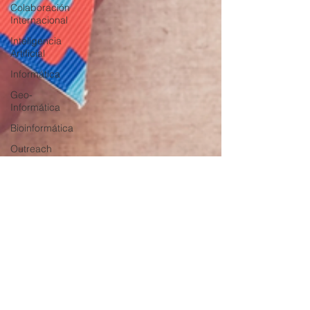
Colaboración
Internacional
Inteligencia
Artificial
Informática
Geo-
Informática
Bioinformática
Outreach
Seminario
Equidad
de género
Equidad
de genero
Diversidad
mujeresenciencia
Mujeres en