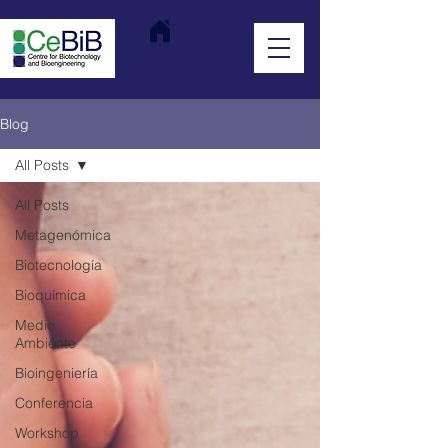
Blog
All Posts
All Posts
Metagenómica
Biotecnología
Bioquímica
Medio
Ambiente
Bioingeniería
Conferencia
Workshop