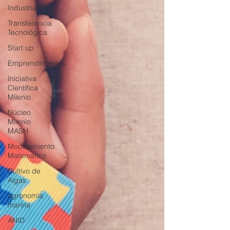
Industria
Transferencia
Tecnológica
Start up
Emprendimientos
Iniciativa
Científica
Milenio
Núcleo
Milenio
MASH
Modelamiento
Matemático
Cultivo de
Algas
agronomía
marina
ANID