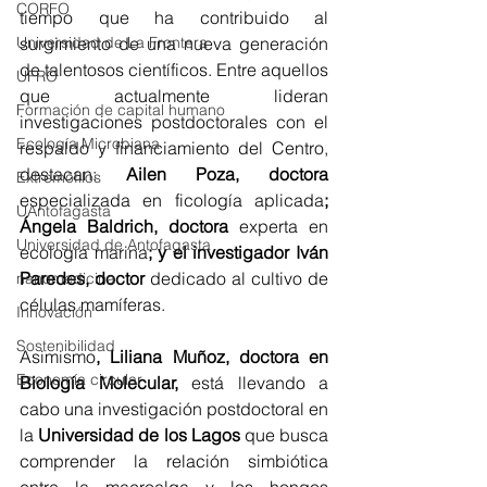
CORFO
tiempo que ha contribuido al 
surgimiento de una nueva generación 
Universidad de La Frontera
de talentosos científicos. Entre aquellos 
UFRO
que actualmente lideran 
Formación de capital humano
investigaciones postdoctorales con el 
Ecología Microbiana
respaldo y financiamiento del Centro, 
destacan: 
Ailen Poza, doctora 
Extremófilos
especializada en ficología aplicada
; 
UAntofagasta
Ángela Baldrich, doctora 
experta en 
Universidad de Antofagasta
ecología marina
; y el investigador Iván 
Paredes, doctor 
dedicado al cultivo de 
nanomedicina
células mamíferas.
Innovación
Sostenibilidad
Asimismo
, Liliana Muñoz, doctora en 
Economía circular
Biología Molecular,
 está llevando a 
cabo una investigación postdoctoral en 
la 
Universidad de los Lagos
 que busca 
comprender la relación simbiótica 
entre la macroalga y los hongos 