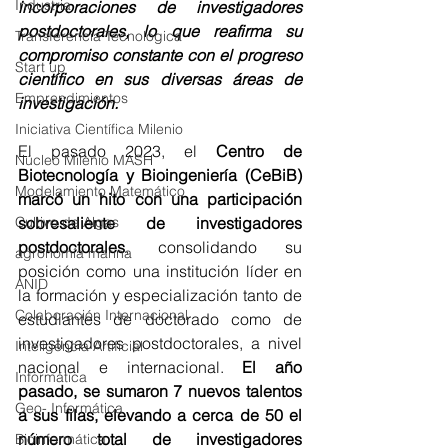
Industria
incorporaciones de investigadores 
postdoctorales, lo que reafirma su 
Transferencia Tecnológica
compromiso constante con el progreso 
Start up
científico en sus diversas áreas de 
Emprendimientos
investigación.
Iniciativa Científica Milenio
El pasado 2023, el 
Centro de 
Núcleo Milenio MASH
Biotecnología y Bioingeniería (CeBiB) 
Modelamiento Matemático
marcó un hito con una participación 
Cultivo de Algas
sobresaliente de investigadores 
postdoctorales
, consolidando su 
agronomía marina
posición como una institución líder en 
ANID
la formación y especialización tanto de 
Colaboración Internacional
estudiantes de doctorado como de 
investigadores postdoctorales, a nivel 
Inteligencia Artificial
nacional e internacional. 
El año 
Informática
pasado, se sumaron 7 nuevos talentos 
Geo- Informática
a sus filas, elevando a cerca de 50 el 
número total de investigadores 
Bioinformática