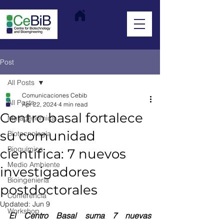
Post
All Posts
Comunicaciones Cebib
All Posts
Apr 22, 2024
4 min read
Centro basal fortalece
Metagenómica
su comunidad
Biotecnología
Bioquímica
científica: 7 nuevos
Medio Ambiente
investigadores
Bioingeniería
postdoctorales
Conferencia
Updated:
Jun 9
Workshop
El Centro Basal suma 7 nuevas 