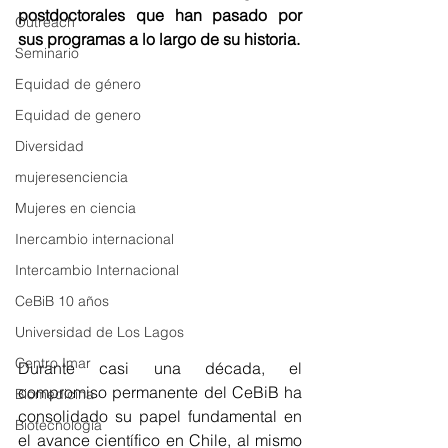
postdoctorales que han pasado por 
Outreach
sus programas a lo largo de su historia.
Seminario
Equidad de género
Equidad de genero
Diversidad
mujeresenciencia
Mujeres en ciencia
Inercambio internacional
Intercambio Internacional
CeBiB 10 años
Universidad de Los Lagos
Centro Imar
Durante casi una década, el 
compromiso permanente del CeBiB ha 
Biomedicina
consolidado su papel fundamental en 
Biotecnologia
el avance científico en Chile, al mismo 