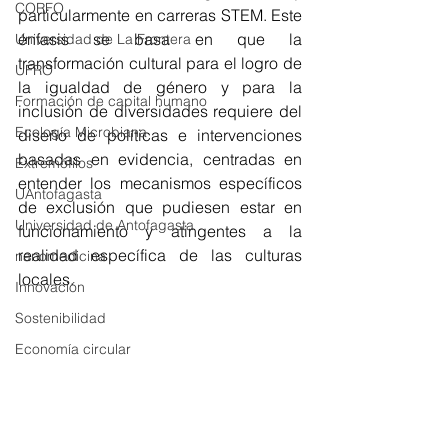
CORFO
particularmente en carreras STEM. Este 
énfasis se basa en que la 
Universidad de La Frontera
transformación cultural para el logro de 
UFRO
la igualdad de género y para la 
Formación de capital humano
inclusión de diversidades requiere del 
Ecología Microbiana
diseño de políticas e intervenciones 
basadas en evidencia, centradas en 
Extremófilos
entender los mecanismos específicos 
UAntofagasta
de exclusión que pudiesen estar en 
Universidad de Antofagasta
funcionamiento y atingentes a la 
realidad específica de las culturas 
nanomedicina
locales.
Innovación
Sostenibilidad
Economía circular