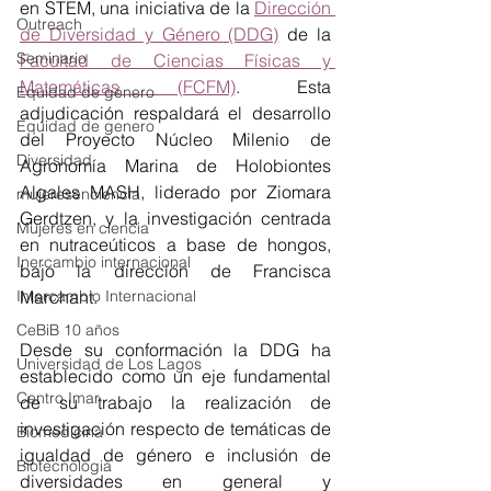
en STEM, una iniciativa de la 
Dirección 
Outreach
de Diversidad y Género (DDG)
 de la 
Seminario
Facultad de Ciencias Físicas y 
Matemáticas (FCFM)
. Esta 
Equidad de género
adjudicación respaldará el desarrollo 
Equidad de genero
del Proyecto Núcleo Milenio de 
Diversidad
Agronomía Marina de Holobiontes 
Algales MASH, liderado por Ziomara 
mujeresenciencia
Gerdtzen, y la investigación centrada 
Mujeres en ciencia
en nutraceúticos a base de hongos, 
Inercambio internacional
bajo la dirección de Francisca 
Marchant.
Intercambio Internacional
CeBiB 10 años
Desde su conformación la DDG ha 
Universidad de Los Lagos
establecido como un eje fundamental 
Centro Imar
de su trabajo la realización de 
investigación respecto de temáticas de 
Biomedicina
igualdad de género e inclusión de 
Biotecnologia
diversidades en general y 