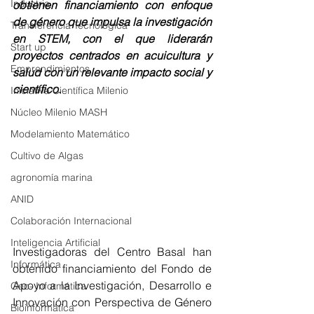
Industria
obtienen financiamiento con enfoque 
de género que impulsa la investigación 
Transferencia Tecnológica
en STEM, con el que liderarán 
Start up
proyectos centrados en acuicultura y 
Emprendimientos
salud con un relevante impacto social y 
científico.
Iniciativa Científica Milenio
Núcleo Milenio MASH
Modelamiento Matemático
Cultivo de Algas
agronomía marina
ANID
Colaboración Internacional
Inteligencia Artificial
Investigadoras del Centro Basal han 
Informática
obtenido financiamiento del Fondo de 
Apoyo a la Investigación, Desarrollo e 
Geo- Informática
Innovación con Perspectiva de Género 
Bioinformática