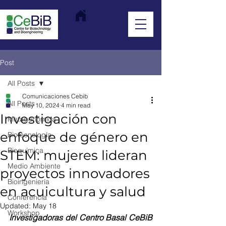
Post
All Posts
Comunicaciones Cebib
All Posts
May 10, 2024
4 min read
Investigación con
Metagenómica
enfoque de género en
Biotecnología
Bioquímica
STEM: mujeres lideran
Medio Ambiente
proyectos innovadores
Bioingeniería
en acuicultura y salud
Conferencia
Updated:
May 18
Workshop
Investigadoras del Centro Basal CeBiB 