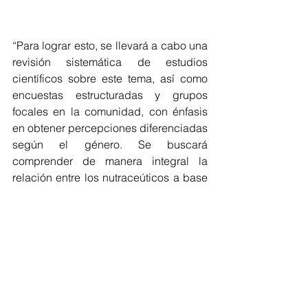
“Para lograr esto, se llevará a cabo una 
revisión sistemática de estudios 
científicos sobre este tema, así como 
encuestas estructuradas y grupos 
focales en la comunidad, con énfasis 
en obtener percepciones diferenciadas 
según el género. Se buscará 
comprender de manera integral la 
relación entre los nutraceúticos a base 
de hongos y la salud, considerando 
aspectos como su valor nutricional, 
propiedades terapéuticas y el impacto 
en la salud humana, teniendo en 
cuenta las diferencias de género y 
edad”, explica Francisca Marchant.