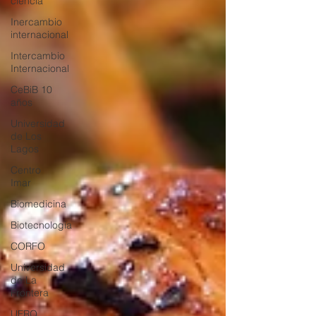
ciencia
Inercambio
internacional
Intercambio
Internacional
CeBiB 10
años
Universidad
de Los
Lagos
Centro
Imar
Biomedicina
Biotecnologia
CORFO
Universidad
de La
Frontera
UFRO