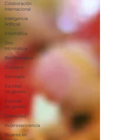
Colaboración
Internacional
Inteligencia
Artificial
Informática
Geo-
Informática
Bioinformática
Outreach
Seminario
Equidad
de género
Equidad
de genero
Diversidad
mujeresenciencia
Mujeres en