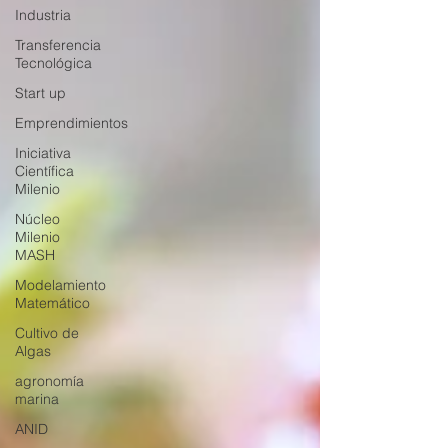
Industria
Transferencia
Tecnológica
Start up
Emprendimientos
Iniciativa
Científica
Milenio
Núcleo
Milenio
MASH
Modelamiento
Matemático
Cultivo de
Algas
agronomía
marina
ANID