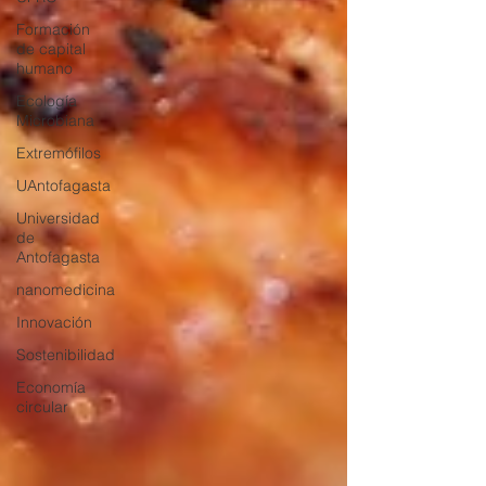
Formación
de capital
humano
Ecología
Microbiana
Extremófilos
UAntofagasta
Universidad
de
Antofagasta
nanomedicina
Innovación
Sostenibilidad
Economía
circular