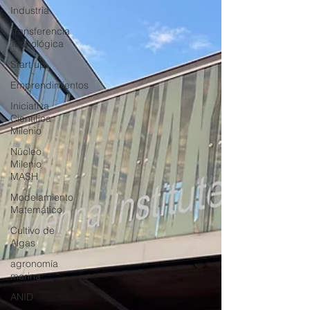
Industria
Transferencia
Tecnológica
Start up
Emprendimientos
Iniciativa
Científica
Milenio
Núcleo
Milenio
MASH
Modelamiento
Matemático
Cultivo de
Algas
agronomía
marina
ANID