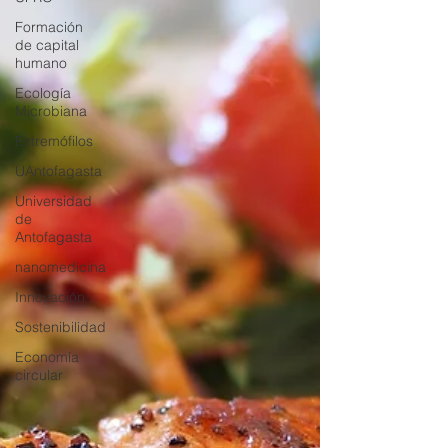
Formación
de capital
humano
Ecología
Microbiana
Extremófilos
UAntofagasta
Universidad
de
Antofagasta
nanomedicina
Innovación
Sostenibilidad
Economía
circular