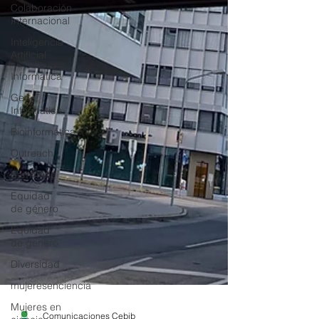
Colaboración
Internacional
Inteligencia
Artificial
Informática
Geo-
Informática
Bioinformática
Outreach
Seminario
Equidad
de género
Equidad
de genero
Diversidad
mujeresenciencia
Mujeres en