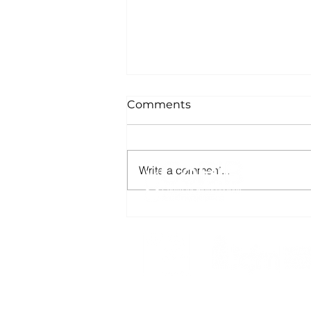
Comments
Write a comment...
Proyecto FONDEF
impulsará tecnología para
obtener ingredientes
cosmecéuticos a partir del
huiro gigante