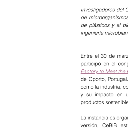
Seminario
Equidad de géner
Investigadores del C
de microorganismos 
de plásticos y el bi
Inercambio internacional
ingeniería microbian
Entre el 30 de marz
participó en el con
Factory to Meet the
de Oporto, Portugal
como la industria, c
y su impacto en u
productos sostenibl
La instancia es orga
versión, CeBiB est