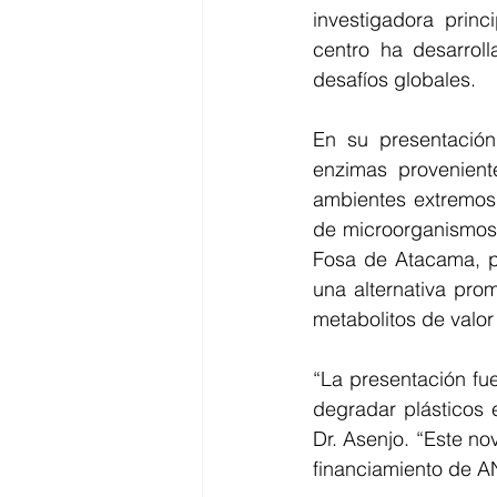
investigadora princ
centro ha desarroll
desafíos globales.
En su presentación
enzimas provenient
ambientes extremos)
de microorganismos 
Fosa de Atacama, pr
una alternativa prom
metabolitos de valo
“La presentación fu
degradar plásticos e
Dr. Asenjo. “Este no
financiamiento de AN