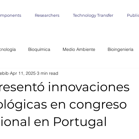
omponents
Researchers
Technology Transfer
Publi
cnología
Bioquímica
Medio Ambiente
Bioingeniería
ebib
Apr 11, 2025
3 min read
lógica
Start up
Emprendimientos
Iniciativa Científica
resentó innovaciones
miento Matemático
Cultivo de Algas
agronomía marina
ológicas en congreso
ional en Portugal
teligencia Artificial
Informática
Geo- Informática
Bioin