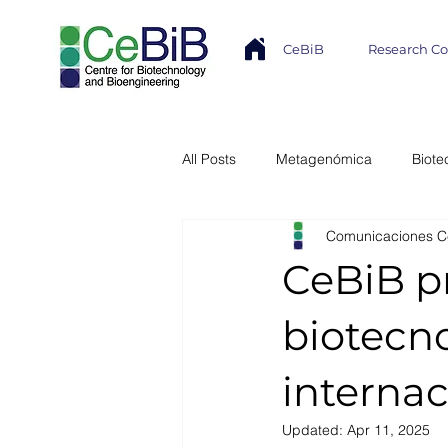
CeBiB
Research C
All Posts
Metagenómica
Biote
Comunicaciones C
Industria
Transferencia Tecno
CeBiB p
Núcleo Milenio MASH
Modela
biotecn
internac
Colaboración Internacional
In
Updated:
Apr 11, 2025