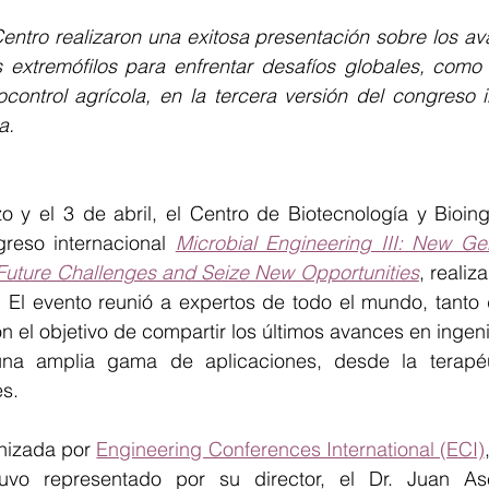
o
Equidad de genero
Diversidad
mujeresenciencia
entro realizaron una exitosa presentación sobre los av
extremófilos para enfrentar desafíos globales, como 
ocontrol agrícola, en la tercera versión del congreso i
a.
o y el 3 de abril, el Centro de Biotecnología y Bioing
greso internacional 
Microbial Engineering III: New Gen
 Future Challenges and Seize New Opportunities
, realiz
. El evento reunió a expertos de todo el mundo, tanto 
on el objetivo de compartir los últimos avances en ingeni
na amplia gama de aplicaciones, desde la terapéut
es.
nizada por 
Engineering Conferences International (ECI)
uvo representado por su director, el Dr. Juan Ase