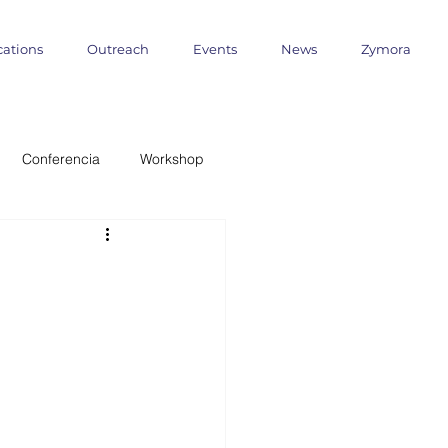
cations
Outreach
Events
News
Zymora
Conferencia
Workshop
 Milenio
ANID
formática
Outreach