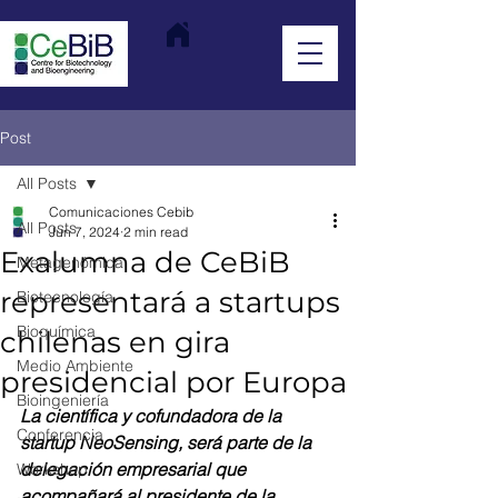
Post
All Posts
Comunicaciones Cebib
All Posts
Jun 7, 2024
2 min read
Exalumna de CeBiB
Metagenómica
representará a startups
Biotecnología
Bioquímica
chilenas en gira
Medio Ambiente
presidencial por Europa
Bioingeniería
La científica y cofundadora de la 
Conferencia
startup NeoSensing, será parte de la 
delegación empresarial que 
Workshop
acompañará al presidente de la 