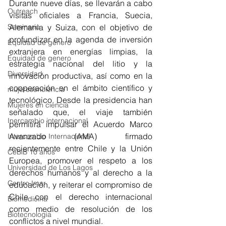
Durante nueve días, se llevarán a cabo 
Outreach
visitas oficiales a Francia, Suecia, 
Seminario
Alemania y Suiza, con el objetivo de 
profundizar en la agenda de inversión 
Equidad de género
extranjera en energías limpias, la 
Equidad de genero
estrategia nacional del litio y la 
Diversidad
innovación productiva, así como en la 
cooperación en el ámbito científico y 
mujeresenciencia
tecnológico. Desde la presidencia han 
Mujeres en ciencia
señalado que, el viaje también 
Inercambio internacional
permitirá impulsar el Acuerdo Marco 
Avanzado (AMA) firmado 
Intercambio Internacional
recientemente entre Chile y la Unión 
CeBiB 10 años
Europea, promover el respeto a los 
Universidad de Los Lagos
derechos humanos y al derecho a la 
Centro Imar
educación, y reiterar el compromiso de 
Chile con el derecho internacional 
Biomedicina
como medio de resolución de los 
Biotecnologia
conflictos a nivel mundial.