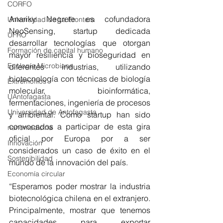
CORFO
Anariky Negrete es cofundadora 
Universidad de La Frontera
NeoSensing, startup dedicada 
UFRO
desarrollar tecnologías que otorgan 
Formación de capital humano
mayor resiliencia y bioseguridad en 
Ecología Microbiana
diferentes industrias, utilizando 
biotecnología con técnicas de biología 
Extremófilos
molecular, bioinformática, 
UAntofagasta
fermentaciones, ingeniería de procesos 
Universidad de Antofagasta
y ambiental. Como startup han sido 
convocados a participar de esta gira 
nanomedicina
oficial por Europa por a ser 
Innovación
considerados un caso de éxito en el 
Sostenibilidad
mundo de la innovación del país.
Economía circular
“Esperamos poder mostrar la industria 
biotecnológica chilena en el extranjero. 
Principalmente, mostrar que tenemos 
capacidades para exportar 