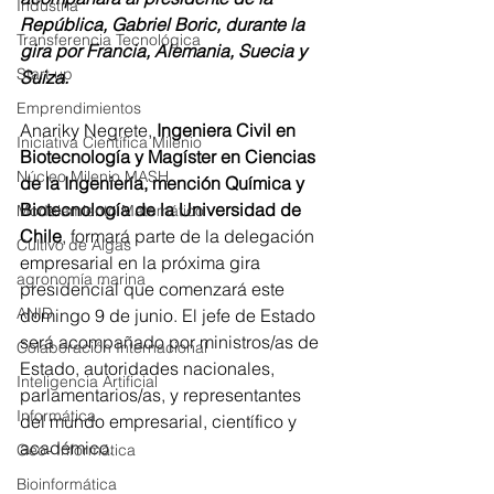
Industria
República, Gabriel Boric, durante la 
Transferencia Tecnológica
gira por Francia, Alemania, Suecia y 
Start up
Suiza.
Emprendimientos
Anariky Negrete, 
Ingeniera Civil en 
Iniciativa Científica Milenio
Biotecnología y Magíster en Ciencias 
Núcleo Milenio MASH
de la Ingeniería, mención Química y 
Biotecnología de la Universidad de 
Modelamiento Matemático
Chile
, formará parte de la delegación 
Cultivo de Algas
empresarial en la próxima gira 
agronomía marina
presidencial que comenzará este 
ANID
domingo 9 de junio. El jefe de Estado 
será acompañado por ministros/as de 
Colaboración Internacional
Estado, autoridades nacionales, 
Inteligencia Artificial
parlamentarios/as, y representantes 
Informática
del mundo empresarial, científico y 
académico.
Geo- Informática
Bioinformática