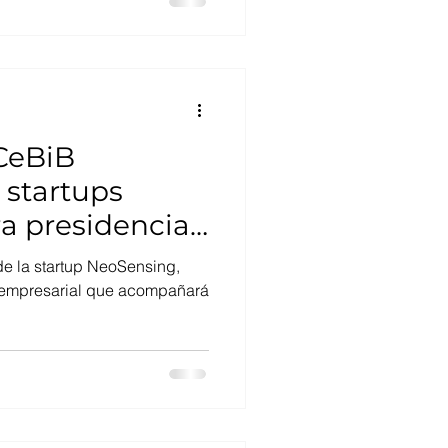
orías: desde la innovación a
 aprendizaje, discusión e
mo la biotecnología está
transformando industrias en Chile. La
CeBiB
 startups
ra presidencial
de la startup NeoSensing,
n empresarial que acompañará