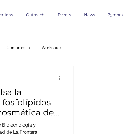
cations
Outreach
Events
News
Zymora
Conferencia
Workshop
 Milenio
sa la
ANID
fosfolípidos
cosmética de
formática
Outreach
e Biotecnología y
dad de La Frontera