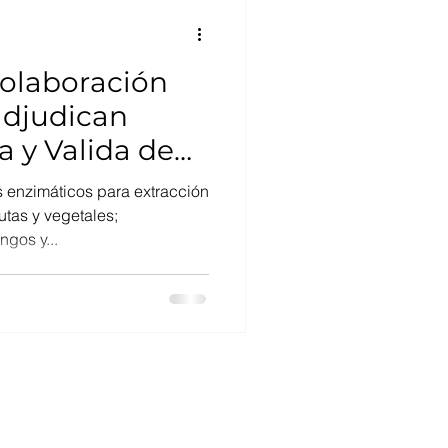
colaboración
adjudican
a y Valida de
s enzimáticos para extracción
rutas y vegetales;
gos y...
es@cebib.cl