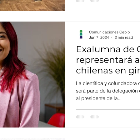
desarrolló el evento "Biofact
la industria" , un espacio de
inspiración para conocer có
Comunicaciones Cebib
Jun 7, 2024
2 min read
Exalumna de 
representará a
chilenas en gi
por Europa
La científica y cofundadora 
será parte de la delegació
al presidente de la...