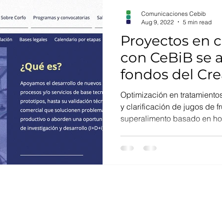
Comunicaciones Cebib
Aug 9, 2022
5 min read
Proyectos en 
con CeBiB se 
fondos del Cre
CORFO
Optimización en tratamiento
y clarificación de jugos de f
superalimento basado en hon
Mail:
comunicacion