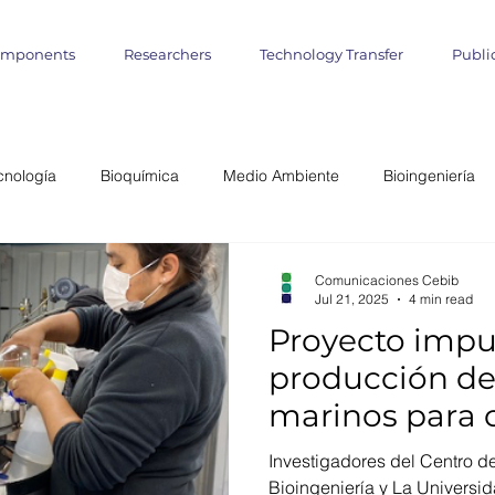
omponents
Researchers
Technology Transfer
Publi
cnología
Bioquímica
Medio Ambiente
Bioingeniería
lógica
Start up
Emprendimientos
Iniciativa Científica
Comunicaciones Cebib
Jul 21, 2025
4 min read
Proyecto impul
miento Matemático
Cultivo de Algas
agronomía marina
producción de 
marinos para 
teligencia Artificial
Informática
Geo- Informática
Bioin
alta eficacia
Investigadores del Centro d
Bioingeniería y La Universi