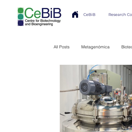
CeBiB
Research C
All Posts
Metagenómica
Biote
Industria
Transferencia Tecno
Núcleo Milenio MASH
Modela
Colaboración Internacional
In