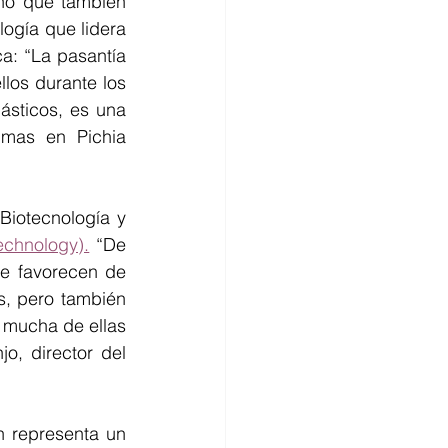
no que también 
logía que lidera 
: “La pasantía 
os durante los 
sticos, es una 
mas en Pichia 
Biotecnología y 
echnology).
 “De 
e favorecen de 
, pero también 
 mucha de ellas 
, director del 
n representa un 