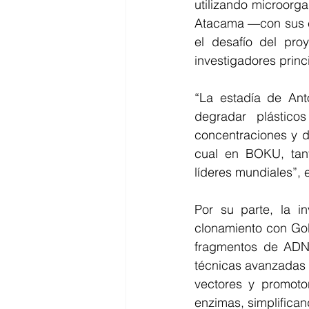
utilizando microorga
Atacama —con sus car
el desafío del pro
investigadores prin
“La estadía de Ant
degradar plástic
concentraciones y de
cual en BOKU, tant
líderes mundiales”, e
Por su parte, la i
clonamiento con Gol
fragmentos de ADN 
técnicas avanzadas c
vectores y promotor
enzimas, simplifican