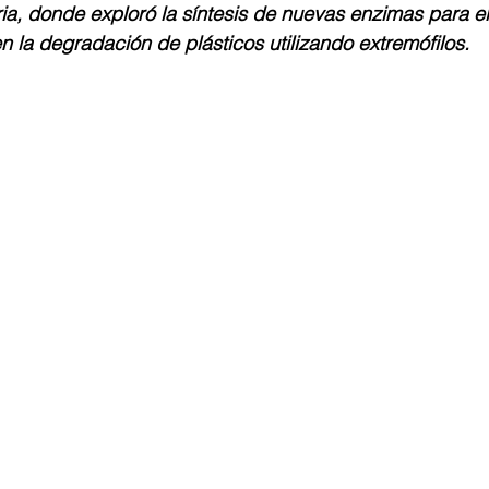
ia, donde exploró la síntesis de nuevas enzimas para el
o
Equidad de genero
Diversidad
mujeresenciencia
 la degradación de plásticos utilizando extremófilos.