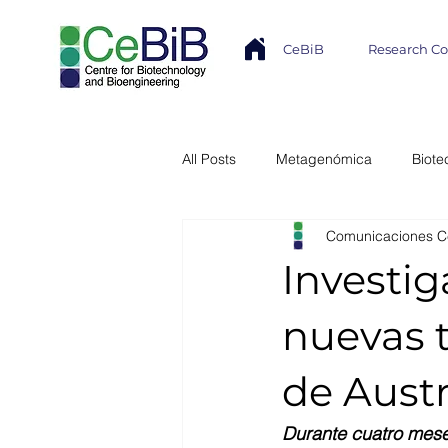
CeBiB
Research C
All Posts
Metagenómica
Biote
Comunicaciones C
Industria
Transferencia Tecno
Investig
Núcleo Milenio MASH
Modela
nuevas t
de Austr
Colaboración Internacional
In
Durante cuatro mese