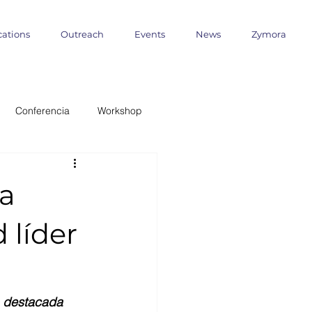
cations
Outreach
Events
News
Zymora
Conferencia
Workshop
 Milenio
ra
ANID
 líder
formática
Outreach
a destacada 