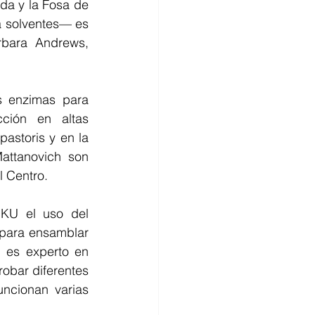
da y la Fosa de 
a solventes— es 
rbara Andrews, 
s enzimas para 
ión en altas 
astoris y en la 
attanovich son 
l Centro.
KU el uso del 
para ensamblar 
es experto en 
obar diferentes 
ncionan varias 