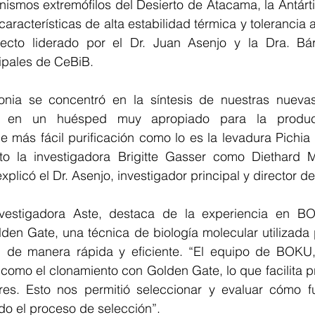
nismos extremófilos del Desierto de Atacama, la Antárti
acterísticas de alta estabilidad térmica y tolerancia 
yecto liderado por el Dr. Juan Asenjo y la Dra. Bá
cipales de CeBiB.
onia se concentró en la síntesis de nuestras nueva
os en un huésped muy apropiado para la producc
 más fácil purificación como lo es la levadura Pichia p
o la investigadora Brigitte Gasser como Diethard M
xplicó el Dr. Asenjo, investigador principal y director de
nvestigadora Aste, destaca de la experiencia en BO
den Gate, una técnica de biología molecular utilizada 
de manera rápida y eficiente. “El equipo de BOKU, 
omo el clonamiento con Golden Gate, lo que facilita pr
es. Esto nos permitió seleccionar y evaluar cómo fu
do el proceso de selección”.