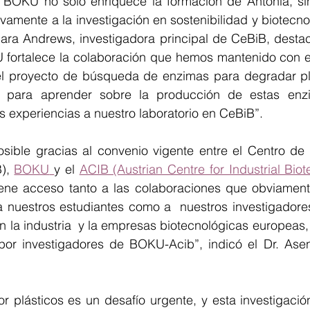
 BOKU no solo enriquece la formación de Antonia, si
ivamente a la investigación en sostenibilidad y biotecno
ara Andrews, investigadora principal de CeBiB, destaca
fortalece la colaboración que hemos mantenido con ell
el proyecto de búsqueda de enzimas para degradar plá
a para aprender sobre la producción de estas enzi
tas experiencias a nuestro laboratorio en CeBiB”.
osible gracias al convenio vigente entre el Centro de 
), 
BOKU
y el 
ACIB (Austrian Centre for Industrial Biot
ene acceso tanto a las colaboraciones que obviament
 nuestros estudiantes como a  nuestros investigadores
 la industria  y la empresas biotecnológicas europeas,
or investigadores de BOKU-Acib”, indicó el Dr. Asenjo
r plásticos es un desafío urgente, y esta investigació