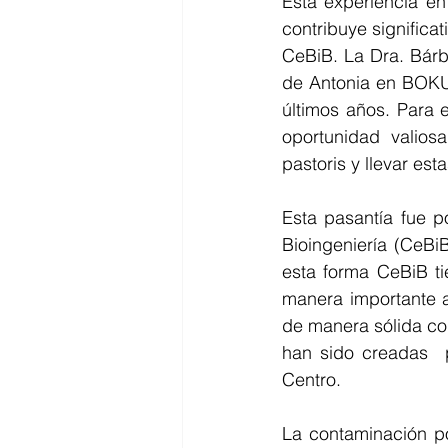
Esta experiencia en
contribuye significat
CeBiB. La Dra. Bárb
de Antonia en BOKU 
últimos años. Para 
oportunidad valios
pastoris y llevar es
Esta pasantía fue p
Bioingeniería (CeBiB
esta forma CeBiB ti
manera importante a
de manera sólida con
han sido creadas  p
Centro.
La contaminación po