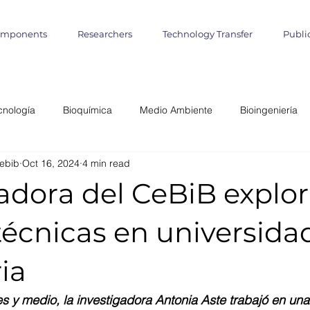
omponents
Researchers
Technology Transfer
Publi
cnología
Bioquímica
Medio Ambiente
Bioingeniería
ebib
Oct 16, 2024
4 min read
lógica
Start up
Emprendimientos
Iniciativa Científica
adora del CeBiB explo
miento Matemático
Cultivo de Algas
agronomía marina
écnicas en universidad
ia
teligencia Artificial
Informática
Geo- Informática
Bioin
s y medio, la investigadora Antonia Aste trabajó en un