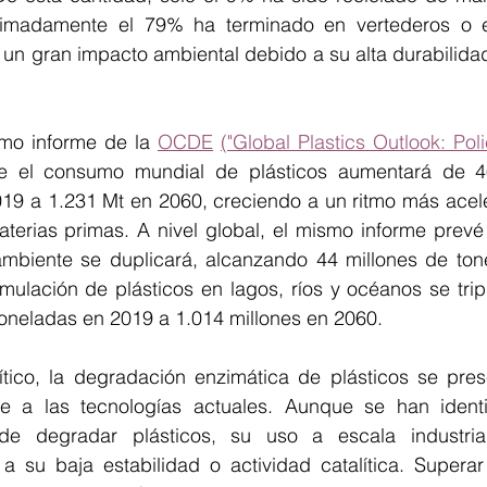
ximadamente el 79% ha terminado en vertederos o e
un gran impacto ambiental debido a su alta durabilidad
timo informe de la 
OCDE
("Global Plastics Outlook: Poli
e el consumo mundial de plásticos aumentará de 46
019 a 1.231 Mt en 2060, creciendo a un ritmo más acele
aterias primas. A nivel global, el mismo informe prevé
ambiente se duplicará, alcanzando 44 millones de tone
mulación de plásticos en lagos, ríos y océanos se trip
toneladas en 2019 a 1.014 millones en 2060.
ítico, la degradación enzimática de plásticos se pre
ble a las tecnologías actuales. Aunque se han ident
e degradar plásticos, su uso a escala industrial
 a su baja estabilidad o actividad catalítica. Superar