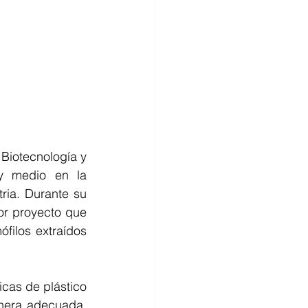
Biotecnología y 
Bioingeniería (CeBiB), llevó a cabo una pasantía de cuatro meses y medio en la 
ria. Durante su 
or proyecto que 
filos extraídos 
cas de plástico 
nera adecuada, 