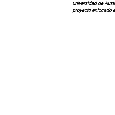
universidad de Austr
Seminario
Equidad de géner
proyecto enfocado en
Inercambio internacional