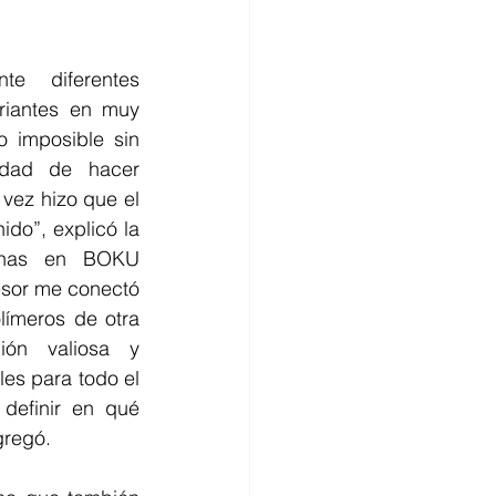
e diferentes 
riantes en muy 
 imposible sin 
idad de hacer 
vez hizo que el 
ido”, explicó la 
manas en BOKU 
esor me conectó 
ímeros de otra 
ión valiosa y 
es para todo el 
definir en qué 
gregó.