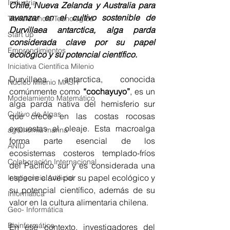
Industria
Chile, Nueva Zelanda y Australia para 
avanzar en el cultivo sostenible de 
Transferencia Tecnológica
Durvillaea antarctica, alga parda 
Start up
considerada clave por su papel 
Emprendimientos
ecológico y su potencial científico.
Iniciativa Científica Milenio
Durvillaea antarctica, conocida 
Núcleo Milenio MASH
comúnmente como 
“cochayuyo”
, es un 
Modelamiento Matemático
alga parda nativa del hemisferio sur 
Cultivo de Algas
que crece en las costas rocosas 
expuestas al oleaje. Esta macroalga 
agronomía marina
forma parte esencial de los 
ANID
ecosistemas costeros templado-fríos 
Colaboración Internacional
del Pacífico sur y es considerada una 
especie clave por su papel ecológico y 
Inteligencia Artificial
su potencial científico, además de su 
Informática
valor en la cultura alimentaria chilena.
Geo- Informática
Bioinformática
En ese contexto, investigadores del 