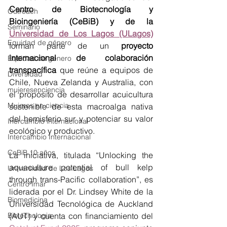
Centro de Biotecnología y 
Outreach
Bioingeniería (CeBiB) y de la 
Seminario
Universidad de Los Lagos (ULagos)
Equidad de género
forman parte de un 
proyecto 
internacional de colaboración 
Equidad de genero
transpacífica
 que reúne a equipos de 
Diversidad
Chile, Nueva Zelanda y Australia, con 
mujeresenciencia
el propósito de desarrollar acuicultura 
Mujeres en ciencia
sostenible de esta macroalga nativa 
del hemisferio sur y potenciar su valor 
Inercambio internacional
ecológico y productivo.
Intercambio Internacional
CeBiB 10 años
La iniciativa, titulada “Unlocking the 
aquaculture potential of bull kelp 
Universidad de Los Lagos
through trans-Pacific collaboration”, es 
Centro Imar
liderada por el Dr. Lindsey White de la 
Biomedicina
Universidad Tecnológica de Auckland 
Biotecnologia
(AUT) y cuenta con financiamiento del 