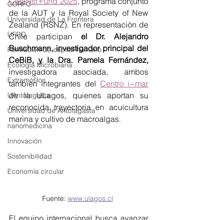
Catalyst Fund 2025
, programa conjunto 
CORFO
de la AUT y la Royal Society of New 
Universidad de La Frontera
Zealand (RSNZ). En representación de 
UFRO
Chile participan 
el Dr. Alejandro 
Buschmann, investigador principal del 
Formación de capital humano
CeBiB, y la Dra. Pamela Fernández,
Ecología Microbiana
investigadora asociada, ambos 
Extremófilos
también integrantes del 
Centro i~mar
de la ULagos, quienes aportan su 
UAntofagasta
reconocida trayectoria en acuicultura 
Universidad de Antofagasta
marina y cultivo de macroalgas.
nanomedicina
Innovación
Sostenibilidad
Economía circular
Fuente: 
www.ulagos.cl
El equipo internacional busca avanzar 