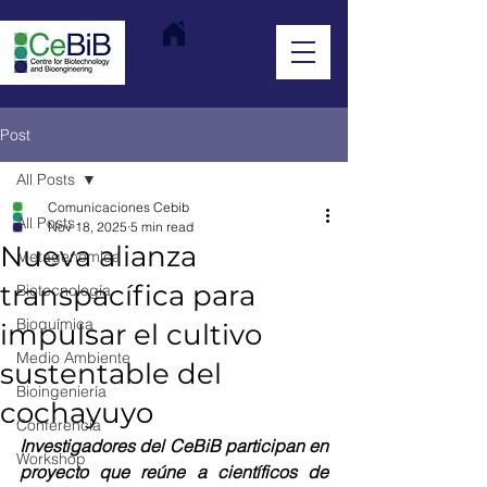
Post
All Posts
Comunicaciones Cebib
All Posts
Nov 18, 2025
5 min read
Nueva alianza
Metagenómica
transpacífica para
Biotecnología
Bioquímica
impulsar el cultivo
Medio Ambiente
sustentable del
Bioingeniería
cochayuyo
Conferencia
Investigadores del CeBiB participan en 
Workshop
proyecto que reúne a científicos de 