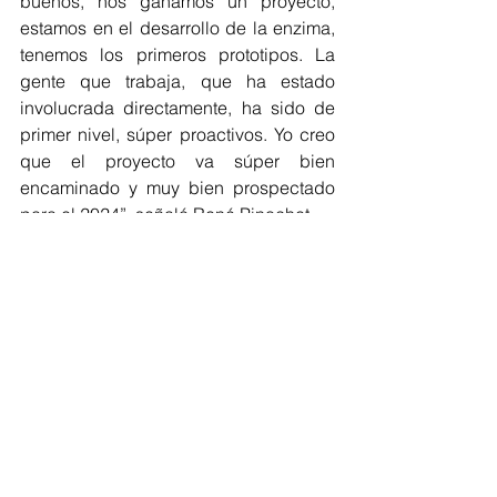
buenos, nos ganamos un proyecto, 
estamos en el desarrollo de la enzima, 
tenemos los primeros prototipos. La 
gente que trabaja, que ha estado 
involucrada directamente, ha sido de 
primer nivel, súper proactivos. Yo creo 
que el proyecto va súper bien 
encaminado y muy bien prospectado 
para el 2024”, señaló René Pinochet.
“Los resultados han sido mejores de lo 
esperado, lo han hecho súper bien y 
han encontrado resultados que han 
sido súper alentadores para eventual 
spin-off para adelante. Así que yo creo 
que es un nicho el uso de enzimas en 
salmones que no está explorado hoy 
día, no existe la tecnología, y yo creo 
que vamos por un muy buen camino 