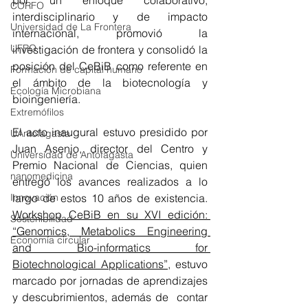
CORFO
interdisciplinario y de impacto 
Universidad de La Frontera
internacional, promovió la 
UFRO
investigación de frontera y consolidó la 
posición del CeBiB como referente en 
Formación de capital humano
el ámbito de la biotecnología y 
Ecología Microbiana
bioingeniería.
Extremófilos
El acto inaugural estuvo presidido por 
UAntofagasta
Juan Asenjo, director del Centro y 
Universidad de Antofagasta
Premio Nacional de Ciencias, quien 
nanomedicina
entregó los avances realizados a lo 
largo de estos 10 años de existencia. 
Innovación
Workshop CeBiB en su XVI edición: 
Sostenibilidad
“Genomics, Metabolics Engineering 
Economía circular
and Bio-informatics for 
Biotechnological Applications”
, estuvo 
marcado por jornadas de aprendizajes 
y descubrimientos, además de  contar 