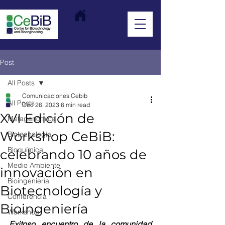
Post
All Posts
Comunicaciones Cebib
All Posts
Dec 26, 2023
6 min read
XVI Edición de
Metagenómica
Workshop CeBiB:
Biotecnología
Bioquímica
celebrando 10 años de
Medio Ambiente
innovación en
Bioingeniería
Biotecnología y
Conferencia
Bioingeniería
Workshop
Exitoso encuentro de la comunidad 