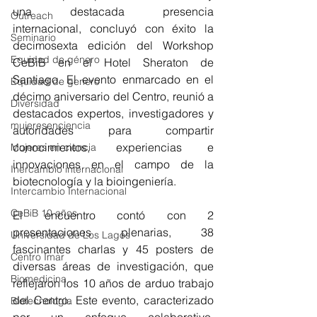
una destacada presencia 
Outreach
internacional, concluyó con éxito la 
Seminario
decimosexta edición del Workshop 
Equidad de género
CeBiB en el Hotel Sheraton de 
Santiago. El evento enmarcado en el 
Equidad de genero
décimo aniversario del Centro, reunió a 
Diversidad
destacados expertos, investigadores y 
mujeresenciencia
autoridades para compartir 
conocimientos, experiencias e 
Mujeres en ciencia
innovaciones en el campo de la 
Inercambio internacional
biotecnología y la bioingeniería.
Intercambio Internacional
CeBiB 10 años
El encuentro contó con 2 
presentaciones plenarias, 38 
Universidad de Los Lagos
fascinantes charlas y 45 posters de 
Centro Imar
diversas áreas de investigación, que 
Biomedicina
reflejaron los 10 años de arduo trabajo 
del Centro. Este evento, caracterizado 
Biotecnologia
por un enfoque colaborativo, 