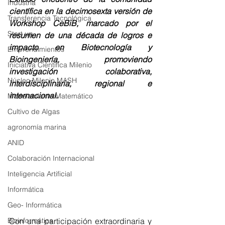
Industria
científica en la decimosexta versión de 
Transferencia Tecnológica
Workshop CeBiB, marcado por el 
Start up
resumen de una década de logros e 
impacto en Biotecnología y 
Emprendimientos
Bioingeniería, promoviendo 
Iniciativa Científica Milenio
investigación colaborativa, 
Núcleo Milenio MASH
interdisciplinaria, regional e 
internacional. 
Modelamiento Matemático
Cultivo de Algas
agronomía marina
ANID
Colaboración Internacional
Inteligencia Artificial
Informática
Geo- Informática
Con una participación extraordinaria y 
Bioinformática