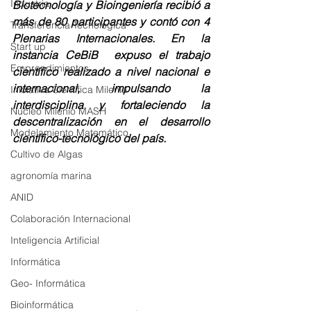
Industria
Biotecnología y Bioingeniería recibió a 
más de 80 participantes y contó con 4 
Transferencia Tecnológica
Plenarias Internacionales. En la 
Start up
instancia CeBiB  expuso el trabajo 
Emprendimientos
científico realizado a nivel nacional e 
internacional, impulsando la 
Iniciativa Científica Milenio
interdisciplina y fortaleciendo la 
Núcleo Milenio MASH
descentralización en el desarrollo 
Modelamiento Matemático
científico-tecnológico del país. 
Cultivo de Algas
agronomía marina
ANID
Colaboración Internacional
Inteligencia Artificial
Informática
Geo- Informática
Bioinformática