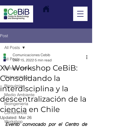
Post
All Posts
Comunicaciones Cebib
All Posts
Dec 15, 2022
5 min read
XV Workshop CeBiB:
Metagenómica
Consolidando la
Biotecnología
Bioquímica
interdisciplina y la
Medio Ambiente
descentralización de la
Bioingeniería
ciencia en Chile
Conferencia
Updated:
Mar 26
Workshop
Evento convocado por el Centro de 