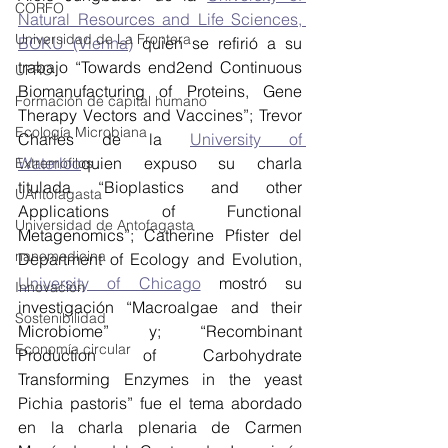
CORFO
Natural Resources and Life Sciences, 
Universidad de La Frontera
BOKU (Vienna)
 quien se refirió a su 
trabajo “Towards end2end Continuous 
UFRO
Biomanufacturing of Proteins, Gene 
Formación de capital humano
Therapy Vectors and Vaccines”; Trevor 
Ecología Microbiana
Charles de la 
University of 
Waterloo
quien expuso su charla 
Extremófilos
titulada “Bioplastics and other 
UAntofagasta
Applications of Functional 
Universidad de Antofagasta
Metagenomics”; Catherine Pfister del 
nanomedicina
Department of Ecology and Evolution, 
University of Chicago
 mostró su 
Innovación
investigación “Macroalgae and their 
Sostenibilidad
Microbiome” y; “Recombinant 
Economía circular
Production of Carbohydrate 
Transforming Enzymes in the yeast 
Pichia pastoris” fue el tema abordado 
en la charla plenaria de Carmen 