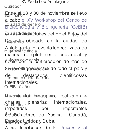
XV Workshop Antofagasta 
Outreach
Entre el 28 y 30 de noviembre se llevó 
Seminario
a cabo 
el XV Workshop del Centro de 
Equidad de género
Biotecnología y Bioingenería (CeBiB)
Equidad de genero
en las instalaciones del Hotel Enjoy del 
Desierto ubicado en la ciudad de 
Diversidad
Antofagasta. El evento fue realizado de 
mujeresenciencia
manera completamente presencial y 
Mujeres en ciencia
contó con la participación de más de 
80 investigadores/as de todo el país y 
Inercambio internacional
de destacados cientificos/as 
Intercambio Internacional
internacionales.
CeBiB 10 años
Durante la jornada se realizaron 4 
Universidad de Los Lagos
charlas plenarias internacionales, 
Centro Imar
impartidas por importantes 
Biomedicina
colaboradores de Austria,  Canadá, 
Estados Unidos y Cuba. 
Biotecnologia
Alois Jungbauer de la 
University of 